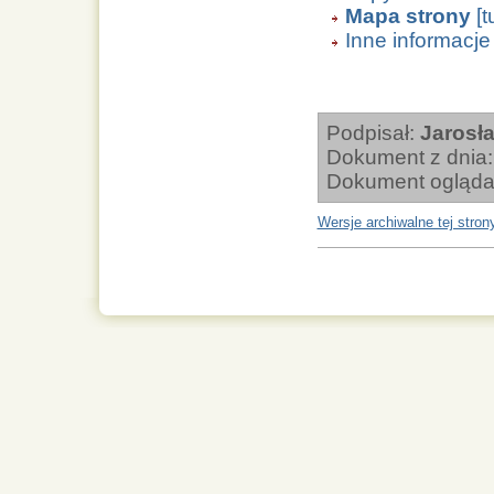
Mapa strony
[t
Inne informacje
Podpisał:
Jarosł
Dokument z dnia
Dokument ogląda
Wersje archiwalne tej stron